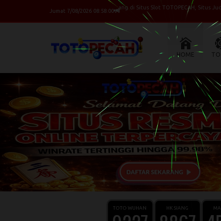
Selamat Datang di Situs Slot TOTOPECAH, Situs Judi Onl
Jumat 7/08/2026 08:58:01
HOME
TO
TOTO WUHAN
HK SIANG
MA