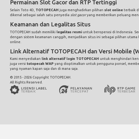
Selain Toto 4D,
TOTOPECAH
juga menghadirkan pilihan
slot online
terbaik d
dikenal sebagai salah satu penyedia
slot gacor
yang memberikan peluang menan
Keamanan dan Legalitas Situs
TOTOPECAH sudah memiliki
legalitas resmi
untuk beroperasi di Indonesia. S
dengan sistem keamanan canggih, menjadikan situs ini sebagai pilihan utama 
online.
Link Alternatif TOTOPECAH dan Versi Mobile (
Kami menyediakan
link alternatif login TOTOPECAH
untuk menghindari kenda
juga versi
totopecah WAP
yang dioptimalkan untuk pengguna ponsel, membe
yang nyaman kapan saja dan di mana saja.
© 2015 - 2026 Copyright TOTOPECAH.
All Rights Reserved.