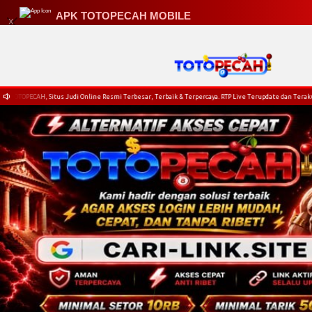
APK TOTOPECAH MOBILE
x
Solusi Anti-Blokir & Login Tercepat.
tus Judi Online Resmi Terbesar, Terbaik & Terpercaya. RTP Live Terupdate dan Terakurat !