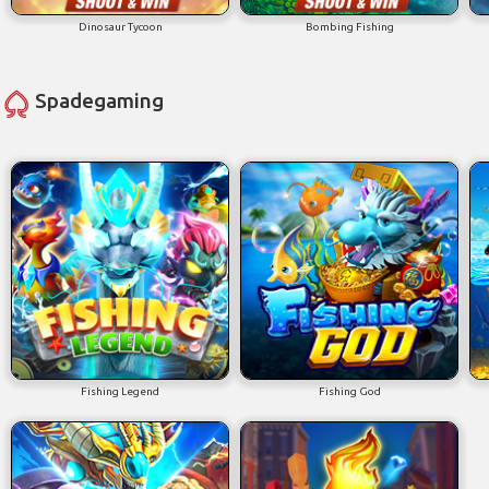
Dinosaur Tycoon
Bombing Fishing
Spadegaming
Fishing Legend
Fishing God