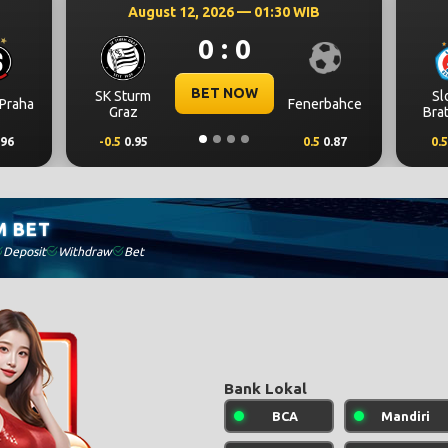
FRIENDLY
August 8, 2026 — 10:00 WIB
0 : 2
Saint-
e-AS
oise
BET NOW
e-Hungary
e-England
1.00
-0.
-0.25
-0.60
0.25
0.36
M BET
Deposit
Withdraw
Bet
Bank Lokal
BCA
Mandiri