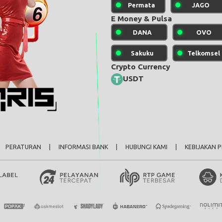
Permata
JAGO
E Money & Pulsa
DANA
OVO
Sakuku
Telkomsel
Crypto Currency
USDT
PERATURAN
|
INFORMASI BANK
|
HUBUNGI KAMI
|
KEBIJAKAN P