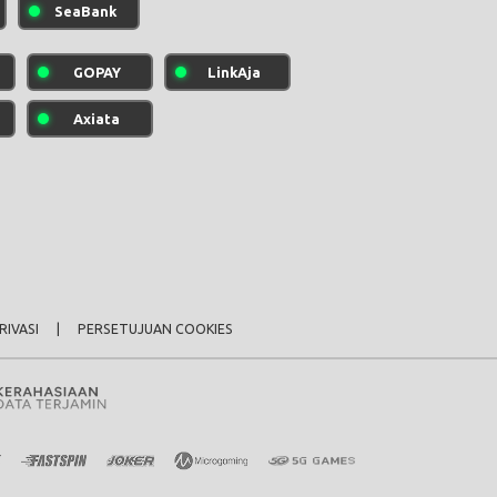
SeaBank
GOPAY
LinkAja
Axiata
RIVASI
|
PERSETUJUAN COOKIES