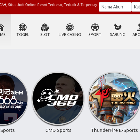
itus Judi Online Resmi Terbesar, Terbaik & Terpercaya. RTP Live Terupdate dan Terak
ME
TOGEL
SLOT
LIVE CASINO
SPORT
SABUNG
ARC
Sports
CMD Sports
ThunderFire E-Sports