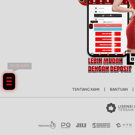
KLIK SINI
TENTANG KAMI
|
BANTUAN
|