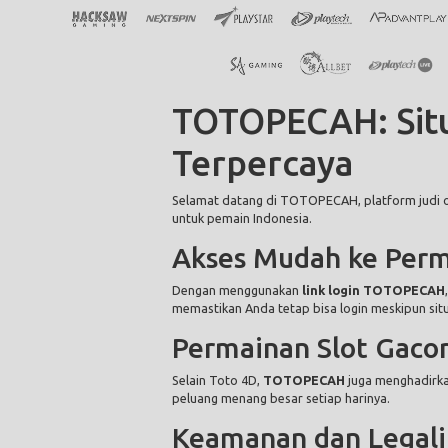
TOTOPECAH: Situ
Terpercaya
Selamat datang di
TOTOPECAH
, platform judi
untuk pemain Indonesia.
Akses Mudah ke Perm
Dengan menggunakan
link login TOTOPECAH
memastikan Anda tetap bisa login meskipun situ
Permainan Slot Gacor
Selain Toto 4D,
TOTOPECAH
juga menghadirka
peluang menang besar setiap harinya.