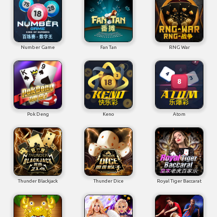
Number Game
Fan Tan
RNG War
Pok Deng
Keno
Atom
Thunder Blackjack
Thunder Dice
Royal Tiger Baccarat