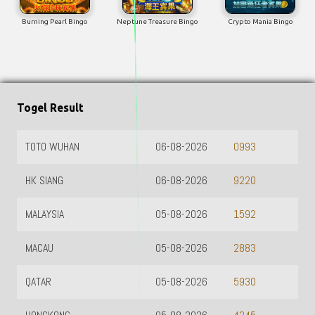
Burning Pearl Bingo
Neptune Treasure Bingo
Crypto Mania Bingo
Togel Result
TOTO WUHAN
06-08-2026
0993
HK SIANG
06-08-2026
9220
MALAYSIA
05-08-2026
1592
MACAU
05-08-2026
2883
QATAR
05-08-2026
5930
HONGKONG
05-08-2026
4245