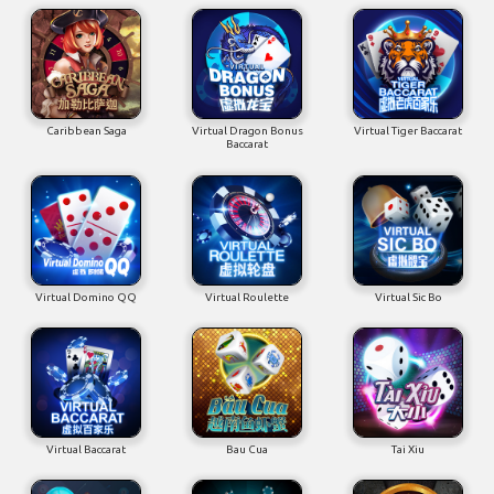
Caribbean Saga
Virtual Dragon Bonus
Virtual Tiger Baccarat
Baccarat
Virtual Domino QQ
Virtual Roulette
Virtual Sic Bo
Virtual Baccarat
Bau Cua
Tai Xiu