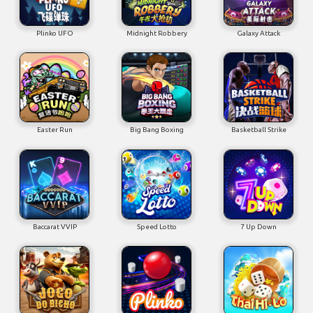
Plinko UFO
Midnight Robbery
Galaxy Attack
Easter Run
Big Bang Boxing
Basketball Strike
Baccarat VVIP
Speed Lotto
7 Up Down
Jogo Do Bicho
Plinko
Thai Hi-Lo