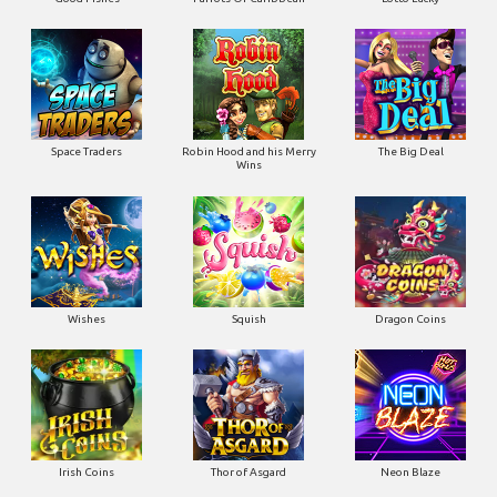
Space Traders
Robin Hood and his Merry
The Big Deal
Wins
Wishes
Squish
Dragon Coins
Irish Coins
Thor of Asgard
Neon Blaze