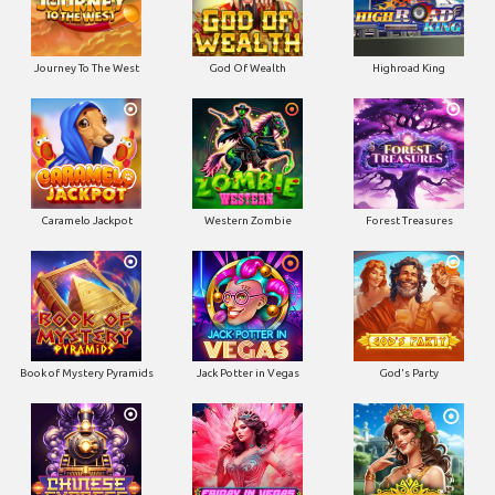
Journey To The West
God Of Wealth
Highroad King
Caramelo Jackpot
Western Zombie
Forest Treasures
Book of Mystery Pyramids
Jack Potter in Vegas
God's Party