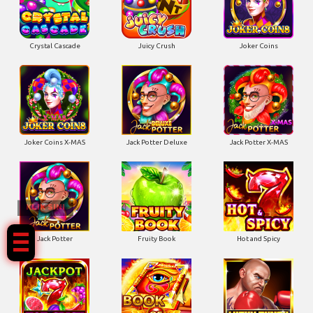
Crystal Cascade
Juicy Crush
Joker Coins
Joker Coins X-MAS
Jack Potter Deluxe
Jack Potter X-MAS
KLIK SINI
Jack Potter
Fruity Book
Hot and Spicy