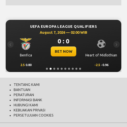
UEFA EUROPA LEAGUE QUALIFIERS
August 7, 2026 — 02:00 WIB
0 : 0
Previous
Next
BET NOW
Benfica
Heart of Midlothian
2.5
0.80
-2.5
-0.96
TENTANG KAMI
BANTUAN
PERATURAN
INFORMASI BANK
HUBUNGI KAMI
KEBIJAKAN PRIVASI
PERSETUJUAN COOKIES
TOTOPECAH: Situs Link Login Toto