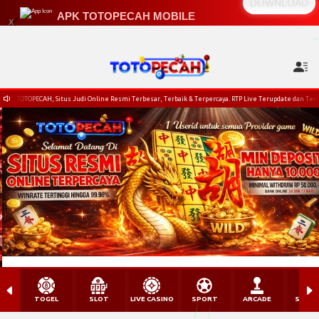
DOWNLOAD
APK TOTOPECAH MOBILE
x
Solusi Anti-Blokir & Login Tercepat.
udi Online Resmi Terbesar, Terbaik & Terpercaya. RTP Live Terupdate dan Terakurat !
TOGEL
SLOT
LIVE CASINO
SPORT
ARCADE
SABU