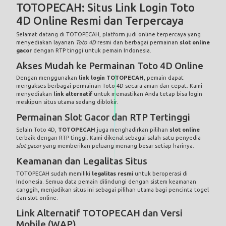
4D Online Resmi dan Terpercaya
Selamat datang di
TOTOPECAH
, platform judi online terpercaya yang
menyediakan layanan
Toto 4D
resmi dan berbagai permainan
slot online
gacor
dengan RTP tinggi untuk pemain Indonesia.
Akses Mudah ke Permainan Toto 4D Online
Dengan menggunakan
link login TOTOPECAH
, pemain dapat
mengakses berbagai permainan Toto 4D secara aman dan cepat. Kami
menyediakan
link alternatif
untuk memastikan Anda tetap bisa login
meskipun situs utama sedang diblokir.
Permainan Slot Gacor dan RTP Tertinggi
Selain Toto 4D,
TOTOPECAH
juga menghadirkan pilihan
slot online
terbaik dengan RTP tinggi. Kami dikenal sebagai salah satu penyedia
slot gacor
yang memberikan peluang menang besar setiap harinya.
Keamanan dan Legalitas Situs
TOTOPECAH sudah memiliki
legalitas resmi
untuk beroperasi di
Indonesia. Semua data pemain dilindungi dengan sistem keamanan
canggih, menjadikan situs ini sebagai pilihan utama bagi pencinta togel
dan slot online.
Link Alternatif TOTOPECAH dan Versi
Mobile (WAP)