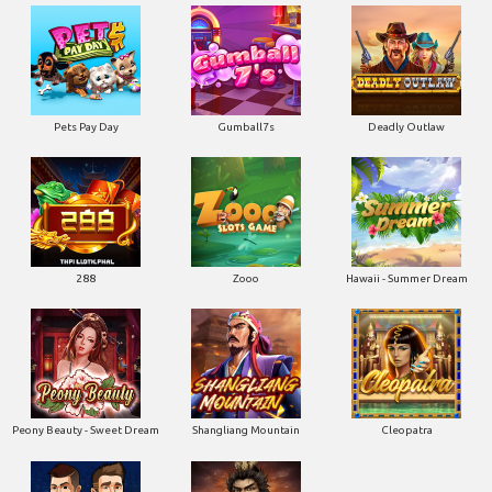
Pets Pay Day
Gumball7s
Deadly Outlaw
288
Zooo
Hawaii - Summer Dream
Peony Beauty - Sweet Dream
Shangliang Mountain
Cleopatra