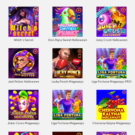
Witch's Secret
Don Papu Sweet Halloween
Juicy Crush Halloween
Jack Potter Halloween
Lucky Punch Megaways
Liga Fortuna Megaways PRO
Joker Coins Megaways
Liga Fortuna Megaways
Chervona Kalyna Megaways