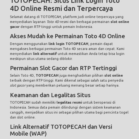
TOTOPECAH: Situs Link Login Toto
4D Online Resmi dan Terpercaya
Selamat datang di
TOTOPECAH
, platform judi online terpercaya yang
menyediakan layanan
Toto 4D
resmi dan berbagai permainan
slot online
gacor
dengan RTP tinggi untuk pemain Indonesia.
Akses Mudah ke Permainan Toto 4D Online
Dengan menggunakan
link login TOTOPECAH
, pemain dapat
mengakses berbagai permainan Toto 4D secara aman dan cepat. Kami
menyediakan
link alternatif
untuk memastikan Anda tetap bisa login
meskipun situs utama sedang diblokir.
Permainan Slot Gacor dan RTP Tertinggi
Selain Toto 4D,
TOTOPECAH
juga menghadirkan pilihan
slot online
terbaik dengan RTP tinggi. Kami dikenal sebagai salah satu penyedia
slot gacor
yang memberikan peluang menang besar setiap harinya.
Keamanan dan Legalitas Situs
TOTOPECAH sudah memiliki
legalitas resmi
untuk beroperasi di
Indonesia. Semua data pemain dilindungi dengan sistem keamanan
canggih, menjadikan situs ini sebagai pilihan utama bagi pencinta togel
dan slot online.
Link Alternatif TOTOPECAH dan Versi
Mobile (WAP)