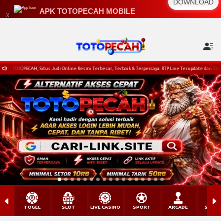
DOWNLOAD
APK TOTOPECAH MOBILE
x
Solusi Anti-Blokir & Login Tercepat.
t TOTOPECAH, Situs Judi Online Resmi Terbesar, Terbaik & Terpercaya. RTP Live Terupdate dan Terakurat
TOGEL
SLOT
LIVE CASINO
SPORT
ARCADE
SABU