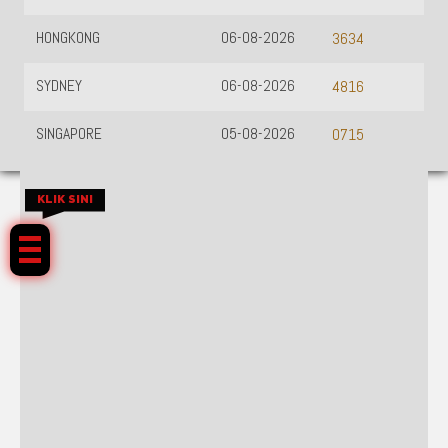
HONGKONG
06-08-2026
3634
SYDNEY
06-08-2026
4816
SINGAPORE
05-08-2026
0715
KLIK SINI