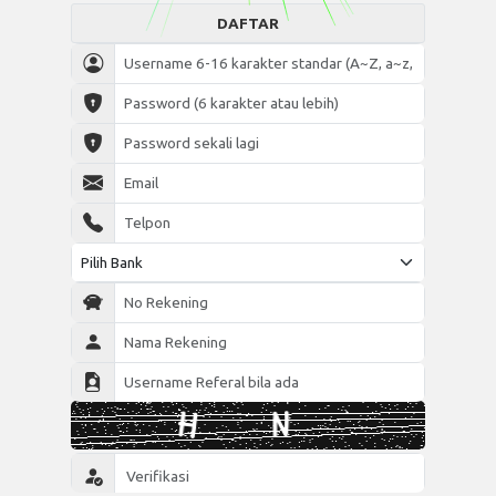
DAFTAR