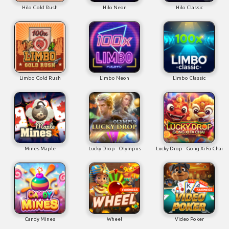
Limbo Gold Rush
Limbo Neon
Limbo Classic
Mines Maple
Lucky Drop - Olympus
Lucky Drop - Gong Xi Fa Chai
Candy Mines
Wheel
Video Poker