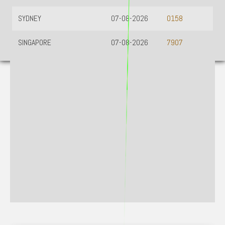
SYDNEY
07-08-2026
0158
SINGAPORE
07-08-2026
7907