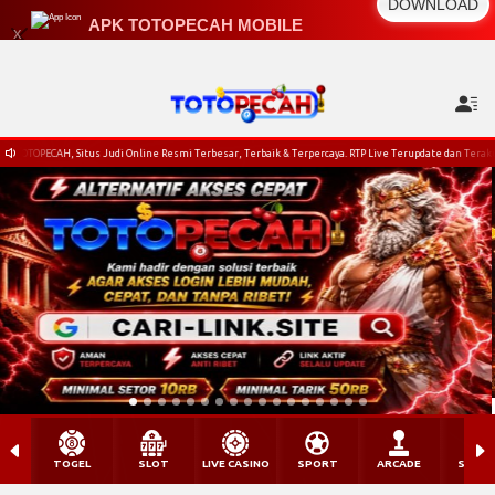
DOWNLOAD
APK TOTOPECAH MOBILE
x
Solusi Anti-Blokir & Login Tercepat.
itus Judi Online Resmi Terbesar, Terbaik & Terpercaya. RTP Live Terupdate dan Terakurat !
TOGEL
SLOT
LIVE CASINO
SPORT
ARCADE
SABU