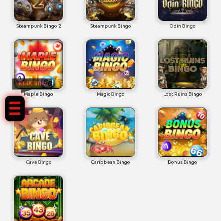
Steampunk Bingo 2
Steampunk Bingo
Odin Bingo
KLIK SINI
Maple Bingo
Magic Bingo
Lost Ruins Bingo
Cave Bingo
Caribbean Bingo
Bonus Bingo