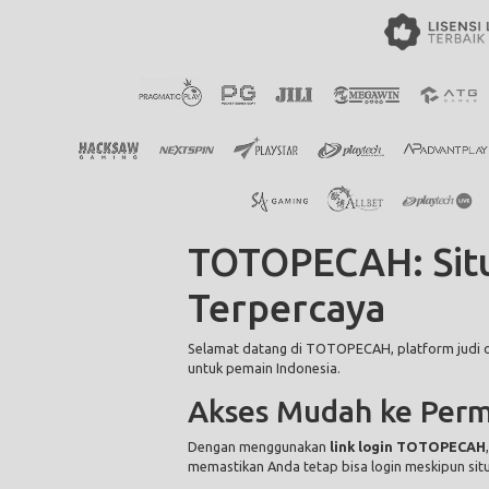
TOTOPECAH: Situ
Terpercaya
Selamat datang di
TOTOPECAH
, platform judi
untuk pemain Indonesia.
Akses Mudah ke Perm
Dengan menggunakan
link login TOTOPECAH
memastikan Anda tetap bisa login meskipun situ