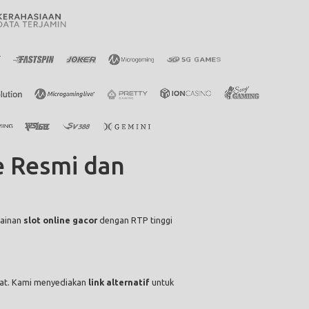
e Resmi dan
mainan
slot online gacor
dengan RTP tinggi
pat. Kami menyediakan
link alternatif
untuk