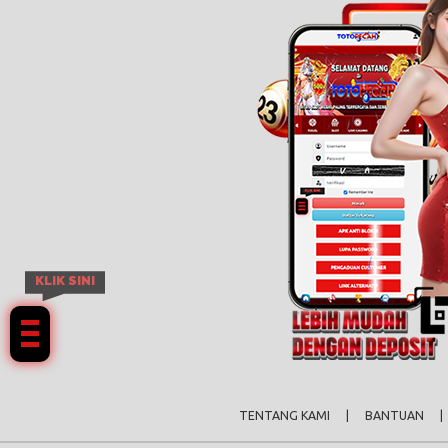
KLIK SINI
TENTANG KAMI
|
BANTUAN
|