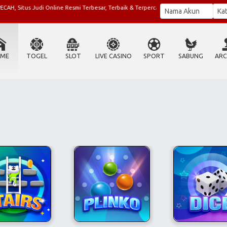
Situs Judi Online Resmi Terbesar, Terbaik & Terpercaya. RTP Live Terupdate dan Ter
ME
TOGEL
SLOT
LIVE CASINO
SPORT
SABUNG
ARC