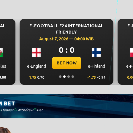
NAL
E-FOOTBALL F24 INTERNATIONAL
E-
FRIENDLY
August 7, 2026 — 04:00 WIB
0 : 0
BET NOW
les
e-England
e-Finland
e-P
0.00
1.75
0.70
-1.75
-0.94
0.0
M BET
Deposit
Withdraw
Bet