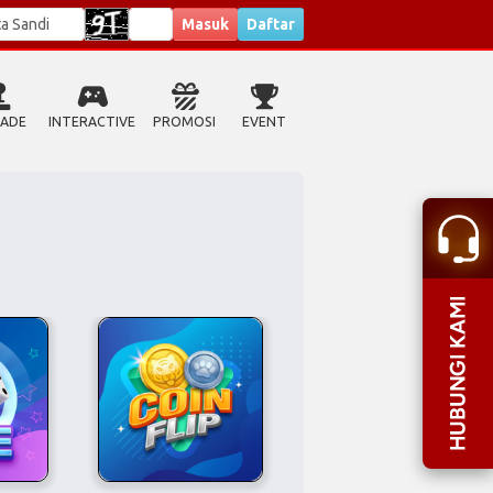
akurat !
Selamat Datang di Situs Slot TOTOPECAH, Situs Judi Online R
Masuk
Daftar
ADE
INTERACTIVE
PROMOSI
EVENT