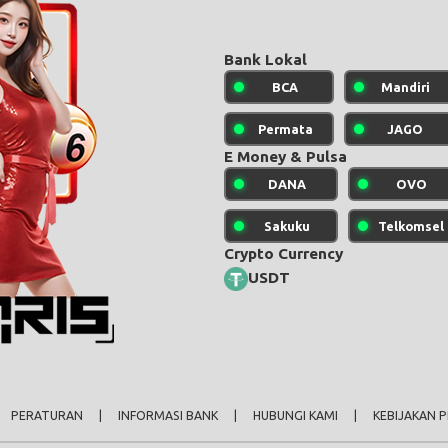
Bank Lokal
BCA
Mandiri
Permata
JAGO
E Money & Pulsa
DANA
OVO
Sakuku
Telkomsel
Crypto Currency
USDT
PERATURAN
|
INFORMASI BANK
|
HUBUNGI KAMI
|
KEBIJAKAN P