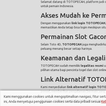
untuk pemain Indonesia.
Akses Mudah ke Perm
Dengan menggunakan
link login TOTOPECAH
memastikan Anda tetap bisa login meskipun situ
Permainan Slot Gacor
Selain Toto 4D,
TOTOPECAH
juga menghadirka
peluang menang besar setiap harinya.
Keamanan dan Legalit
TOTOPECAH sudah memiliki
legalitas resmi
u
pilihan utama bagi pencinta togel dan slot onlin
Link Alternatif TOT
Kami menyediakan
link alternatif login TO
ponsel, memberikan pengalaman bermain yang n
Kami menggunakan cookies untuk mengoptimalkan navigasi, fitur serta
© 2015 - 2026 Copyright TOTOPECAH.
All Right
ini, Anda menyetujui penggunaan cookies serta data pribadi sesuai
Keb