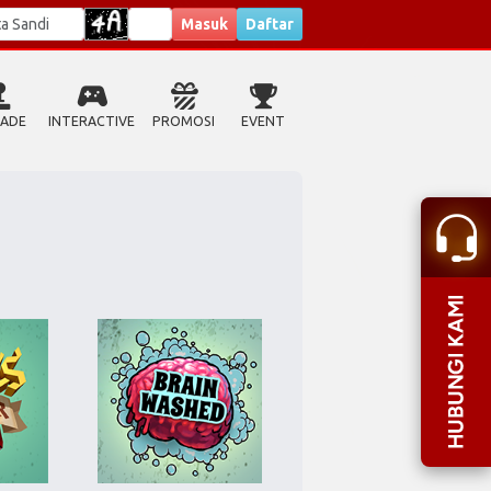
rat !
Selamat Datang di Situs Slot TOTOPECAH, Situs Judi Online Resmi
Masuk
Daftar
ADE
INTERACTIVE
PROMOSI
EVENT