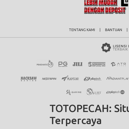
TENTANG KAMI
|
BANTUAN
|
TOTOPECAH: Situ
Terpercaya
Selamat datang di
TOTOPECAH
, platform judi