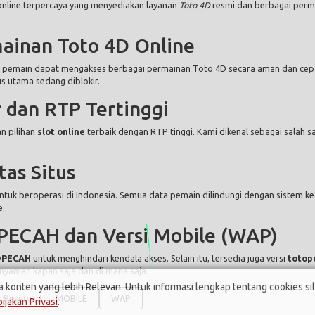
ainan Toto 4D Online
, pemain dapat mengakses berbagai permainan Toto 4D secara aman dan ce
s utama sedang diblokir.
 dan RTP Tertinggi
n pilihan
slot online
terbaik dengan RTP tinggi. Kami dikenal sebagai salah 
as Situs
ntuk beroperasi di Indonesia. Semua data pemain dilindungi dengan sistem ke
e.
OPECAH dan Versi Mobile (WAP)
TOPECAH
untuk menghindari kendala akses. Selain itu, tersedia juga versi
totop
yaman kapan saja dan di mana saja.
 konten yang lebih Relevan. Untuk informasi lengkap tentang cookies sil
s Reserved.
MOBILE
WAP
ijakan Privasi
.