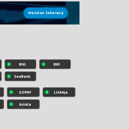
Mainkan Sekarang
BNI
BRI
SeaBank
GOPAY
LinkAja
Axiata