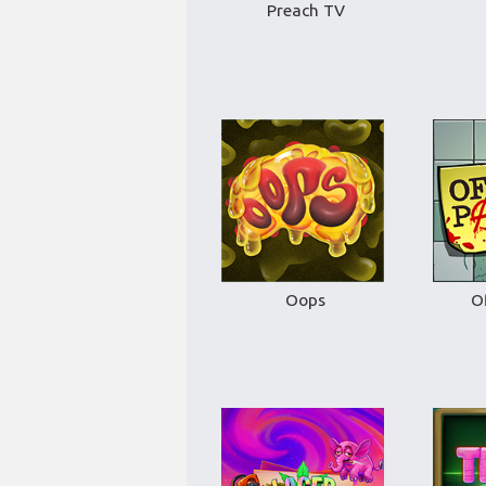
Preach TV
Oops
O