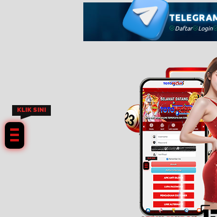
TELEGRA
Daftar
Login
KLIK SINI