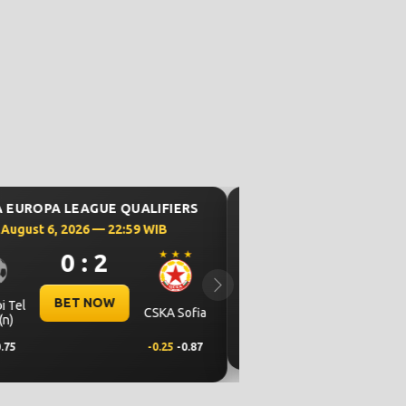
FA EUROPA LEAGUE QUALIFIERS
August 7, 2026 — 02:00 WIB
0 : 0
Next
BET NOW
Heart of
nfica
Midlothian
5
0.81
-2.5
-0.97