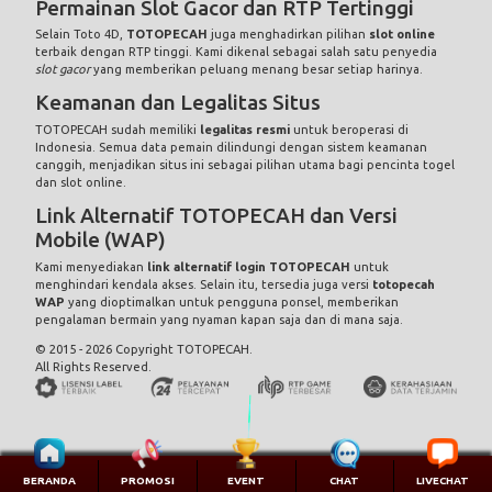
Selain Toto 4D,
TOTOPECAH
juga menghadirkan pilihan
slot online
terbaik dengan RTP tinggi. Kami dikenal sebagai salah satu penyedia
slot gacor
yang memberikan peluang menang besar setiap harinya.
Keamanan dan Legalitas Situs
TOTOPECAH sudah memiliki
legalitas resmi
untuk beroperasi di
Indonesia. Semua data pemain dilindungi dengan sistem keamanan
canggih, menjadikan situs ini sebagai pilihan utama bagi pencinta togel
dan slot online.
Link Alternatif TOTOPECAH dan Versi
Mobile (WAP)
Kami menyediakan
link alternatif login TOTOPECAH
untuk
menghindari kendala akses. Selain itu, tersedia juga versi
totopecah
WAP
yang dioptimalkan untuk pengguna ponsel, memberikan
pengalaman bermain yang nyaman kapan saja dan di mana saja.
© 2015 - 2026 Copyright TOTOPECAH.
All Rights Reserved.
BERANDA
PROMOSI
EVENT
CHAT
LIVECHAT