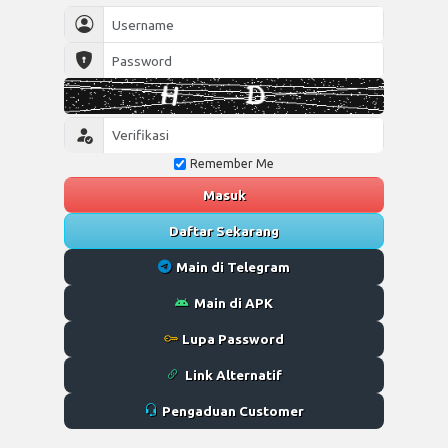
Remember Me
Masuk
Daftar Sekarang
Main di Telegram
Main di APK
Lupa Password
Link Alternatif
Pengaduan Customer
Desktop
Wap