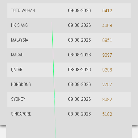
TOTO WUHAN
09-08-2026
5412
HK SIANG
09-08-2026
4008
MALAYSIA
08-08-2026
6851
MACAU
08-08-2026
9097
QATAR
08-08-2026
5256
HONGKONG
08-08-2026
2797
SYDNEY
09-08-2026
8082
SINGAPORE
08-08-2026
5102