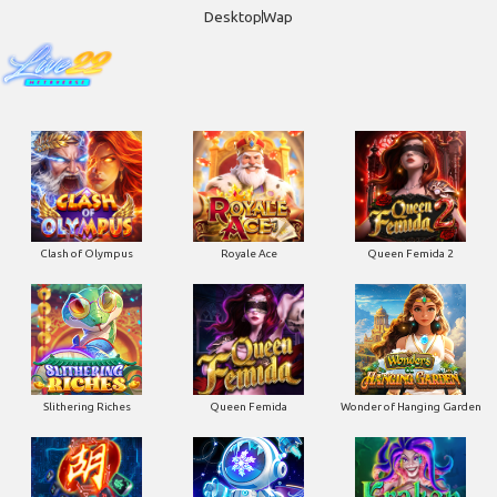
Clash of Olympus
Royale Ace
Queen Femida 2
Slithering Riches
Queen Femida
Wonder of Hanging Garden