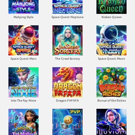
Mahjong Style
Space Quest: Neptune
Kraken Queen
Space Quest: Mars
The Great Sorcery
Space Quest: Moon
Into The Fay: Nixie
Dragon FAFAFA
Bonsai of the Riches