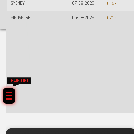
SYDNEY
07-08-2026
0158
SINGAPORE
05-08-2026
0715
KLIK SINI