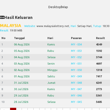
Desktop
Wap
Hasil Keluaran
MALAYSIA
Website:
www.malaysialottery.net
, Hari:
Setiap Hari
, Tutup:
18:30
Result:
19:00 WIB
No
Tanggal
Hari
Pasaran
Result
1
06 Aug 2026
Kamis
MY - 054
4549
2
05 Aug 2026
Rabu
MY - 053
1592
3
04 Aug 2026
Selasa
MY - 052
3744
4
03 Aug 2026
Senin
MY - 051
4697
5
02 Aug 2026
Minggu
MY - 050
1318
6
01 Aug 2026
Sabtu
MY - 049
7417
7
31 Jul 2026
Jumat
MY - 048
6241
8
30 Jul 2026
Kamis
MY - 047
2773
9
29 Jul 2026
Rabu
MY - 046
5361
10
28 Jul 2026
Selasa
MY - 045
5605