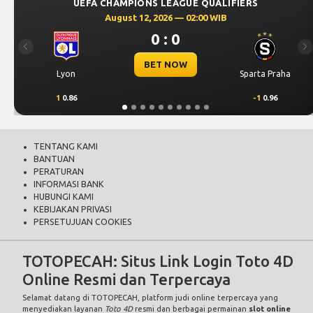
LIFIERS
UEFA CHAMPIONS LEAGUE QUALI
IB
August 12, 2026 — 01:30 WIB
0 : 0
Previous
Ne
BET NOW
Sparta Praha
SK Sturm Graz
-1
0.96
-0.5
0.95
TENTANG KAMI
BANTUAN
PERATURAN
INFORMASI BANK
HUBUNGI KAMI
KEBIJAKAN PRIVASI
PERSETUJUAN COOKIES
TOTOPECAH: Situs Link Login Toto 4D
Online Resmi dan Terpercaya
Selamat datang di
TOTOPECAH
, platform judi online terpercaya yang
menyediakan layanan
Toto 4D
resmi dan berbagai permainan
slot online