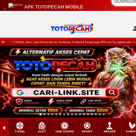
DOWNLO
APK TOTOPECAH MOBILE
x
Solusi Anti-Blokir & Login Tercepat.
ot TOTOPECAH, Situs Judi Online Resmi Terbesar, Terbaik & Terpercaya. RTP Live Terupdate dan Terakura
TOGEL
SLOT
LIVE CASINO
SPORT
ARCADE
SABU